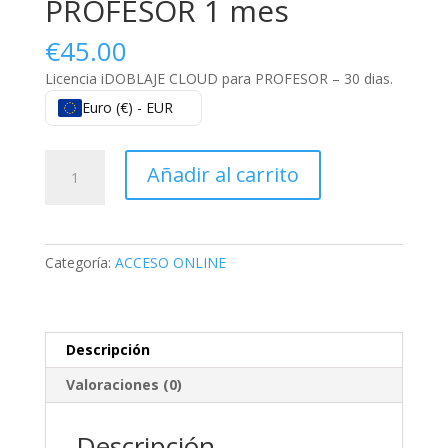
PROFESOR 1 mes
€
45.00
Licencia iDOBLAJE CLOUD para PROFESOR – 30 dias.
Euro (€) - EUR
iDOBLAJE
Añadir al carrito
Cloud
para
PROFESOR
1
Categoría:
ACCESO ONLINE
mes
cantidad
Descripción
Valoraciones (0)
Descripción