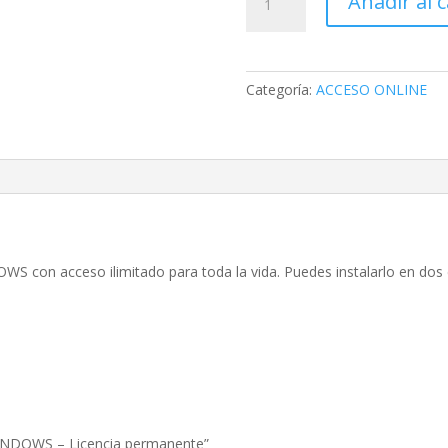
Añadir al c
para
WINDOWS
-
Licencia
Categoría:
ACCESO ONLINE
permanente
cantidad
OWS con acceso ilimitado para toda la vida. Puedes instalarlo en do
WINDOWS – Licencia permanente”