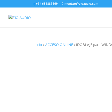
+34 681883669
montxo@zioaudio.com
Inicio
/
ACCESO ONLINE
/ iDOBLAJE para WIND