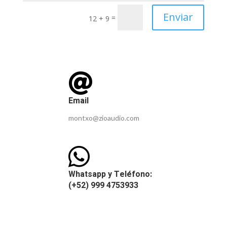
Enviar
=
12 + 9

Email
montxo@zioaudio.com

Whatsapp y Teléfono:
(+52) 999 4753933